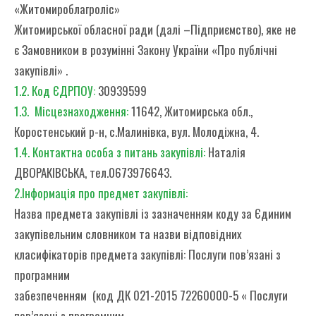
«Житомироблагроліс»
Житомирської обласної ради (далі –Підприємство), яке не
є Замовником в розумінні Закону України «Про публічні
закупівлі» .
1.2. Код ЄДРПОУ:
30939599
1.3. Місцезнаходження:
11642, Житомирська обл.,
Коростенський р-н, с.Малинівка, вул. Молодіжна, 4.
1.4. Контактна особа з питань закупівлі:
Наталія
ДВОРАКІВСЬКА, тел.0673976643.
2.Інформація про предмет закупівлі:
Назва предмета закупівлі із зазначенням коду за Єдиним
закупівельним словником та назви відповідних
класифікаторів предмета закупівлі: Послуги пов’язані з
програмним
забезпеченням (код ДК 021-2015 72260000-5 « Послуги
пов’язані з програмним