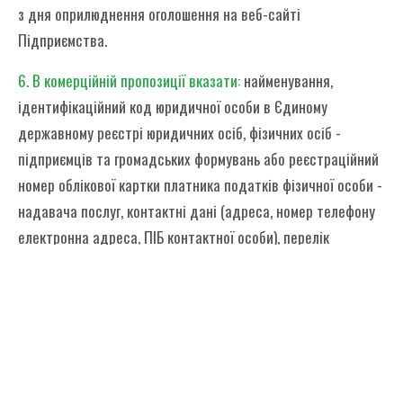
з дня оприлюднення оголошення на веб-сайті
Підприємства.
6. В комерційній пропозиції вказати:
найменування,
ідентифікаційний код юридичної особи в Єдиному
державному реєстрі юридичних осіб, фізичних осіб -
підприємців та громадських формувань або реєстраційний
номер облікової картки платника податків фізичної особи -
надавача послуг, контактні дані (адреса, номер телефону
електронна адреса, ПІБ контактної особи), перелік
документів, які надаються ціна, за якою пропонується
надати послуги.
7. Комерційна пропозиція
разом з копією документів, що
підтверджують відповідність
вимогам, зазначеним в оголошенні, надати в
строк до
23.02.2026 року
, шляхом надсилання її на адресу